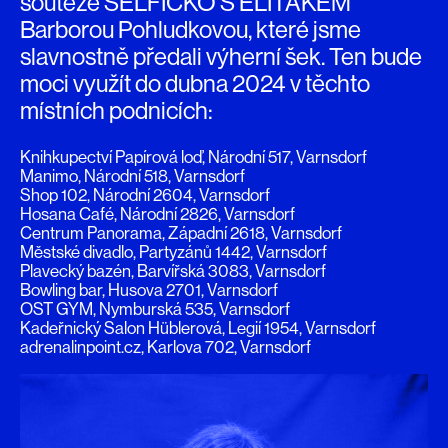
soutěže SELFÍČKO S ELIŤÁKEM
Barborou Pohludkovou, které jsme
slavnostně předali výherní šek. Ten bude
moci využít do dubna 2024 v těchto
místních podnicích:
Knihkupectví Papírová loď, Národní 517, Varnsdorf
Manimo, Národní 518, Varnsdorf
Shop 102, Národní 2604, Varnsdorf
Hosana Café, Národní 2826, Varnsdorf
Centrum Panorama, Západní 2618, Varnsdorf
Městské divadlo, Partyzánů 1442, Varnsdorf
Plavecký bazén, Barvířská 3083, Varnsdorf
Bowling bar, Husova 2701, Varnsdorf
OST GYM, Nymburská 535, Varnsdorf
Kadeřnický Salon Hüblerová, Legií 1954, Varnsdorf
adrenalinpoint.cz, Karlova 702, Varnsdorf